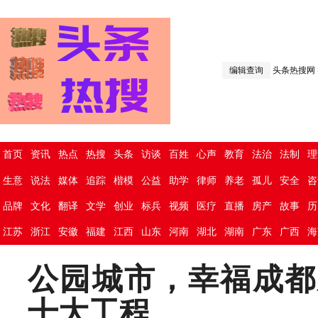
编辑查询
头条热搜网
首页
资讯
热点
热搜
头条
访谈
百姓
心声
教育
法治
法制
理
生意
说法
媒体
追踪
楷模
公益
助学
律师
养老
孤儿
安全
咨
品牌
文化
翻译
文学
创业
标兵
视频
医疗
直播
房产
故事
历
江苏
浙江
安徽
福建
江西
山东
河南
湖北
湖南
广东
广西
海
公园城市，幸福成都
十大工程