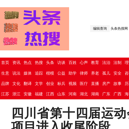
编辑查询
头条热搜网
首页
资讯
热点
热搜
头条
访谈
百姓
心声
教育
法治
法制
理
生意
说法
媒体
追踪
楷模
公益
助学
律师
养老
孤儿
安全
咨
品牌
文化
翻译
文学
创业
标兵
视频
医疗
直播
房产
故事
历
江苏
浙江
安徽
福建
江西
山东
河南
湖北
湖南
广东
广西
海
四川省第十四届运动
项目进入收尾阶段