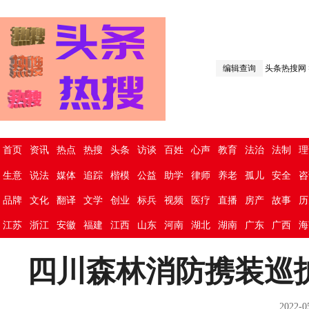
编辑查询
头条热搜网
首页
资讯
热点
热搜
头条
访谈
百姓
心声
教育
法治
法制
理
生意
说法
媒体
追踪
楷模
公益
助学
律师
养老
孤儿
安全
咨
品牌
文化
翻译
文学
创业
标兵
视频
医疗
直播
房产
故事
历
江苏
浙江
安徽
福建
江西
山东
河南
湖北
湖南
广东
广西
海
四川森林消防携装巡护
2022-