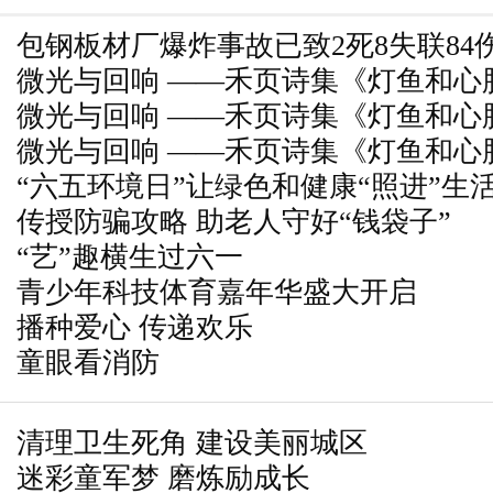
包钢板材厂爆炸事故已致2死8失联84
微光与回响 ——禾页诗集《灯鱼和心
警方采取措施
微光与回响 ——禾页诗集《灯鱼和心
浩特举行
微光与回响 ——禾页诗集《灯鱼和心
浩特举行
“六五环境日”让绿色和健康“照进”生
浩特举行
传授防骗攻略 助老人守好“钱袋子”
“艺”趣横生过六一
青少年科技体育嘉年华盛大开启
播种爱心 传递欢乐
童眼看消防
清理卫生死角 建设美丽城区
迷彩童军梦 磨炼励成长