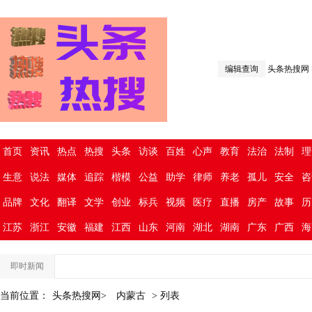
编辑查询
头条热搜网
首页
资讯
热点
热搜
头条
访谈
百姓
心声
教育
法治
法制
理
生意
说法
媒体
追踪
楷模
公益
助学
律师
养老
孤儿
安全
咨
品牌
文化
翻译
文学
创业
标兵
视频
医疗
直播
房产
故事
历
江苏
浙江
安徽
福建
江西
山东
河南
湖北
湖南
广东
广西
海
即时新闻
当前位置：
头条热搜网>
内蒙古
> 列表