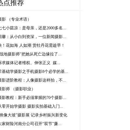
热点推荐
摄影 （专业术语）
七七小菇凉：是母亲，还是2000多名...
周馨：从小白到资深，一位新闻摄影...
快！花如海 人如潮 赏牡丹花需趁早！
“战地摄影师”把她从死亡边缘拉了...
诉求媒体记者维权、伸张正义 媒...
零基础学摄影之手机摄影8个必学的基...
摄影进阶教程：人像摄影这样拍，不...
摄影师 （摄影职业）
摄影教程：新手必须掌握的70个摄影...
从零开始学摄影 摄影实拍基础入门...
“映像大坡”摄影展 记录乡村振兴新变化
大家财险河南分公司召开“双节”廉...