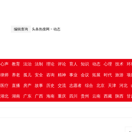
编辑查询
头条热搜网
>
动态
心声
教育
法治
法制
理论
评论
育人
知识
动态
心理
技术
环
律师
养老
孤儿
安全
咨询
精神
事业
会议
拓展
时代
旅游
项
医疗
直播
房产
故事
历史
交流
志愿者
综合
北京
天津
河北
湖北
湖南
广东
广西
海南
重庆
四川
贵州
云南
西藏
陕西
甘