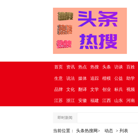
首页
资讯
热点
热搜
头条
访谈
百姓
生意
说法
媒体
追踪
楷模
公益
助学
品牌
文化
翻译
文学
创业
标兵
视频
江苏
浙江
安徽
福建
江西
山东
河南
即时新闻
当前位置：
头条热搜网>
动态
> 列表