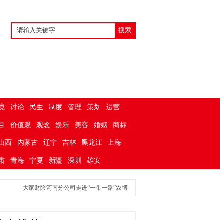
境
讨论
民生
制度
管理
策划
运营
目
价值观
观念
娱乐
美容
婚姻
商标
山西
内蒙古
辽宁
吉林
黑龙江
上海
肃
青海
宁夏
新疆
深圳
雄安
大家财险河南分公司走进“一带一路”农博会开展“为民办实事”活动
大家财险