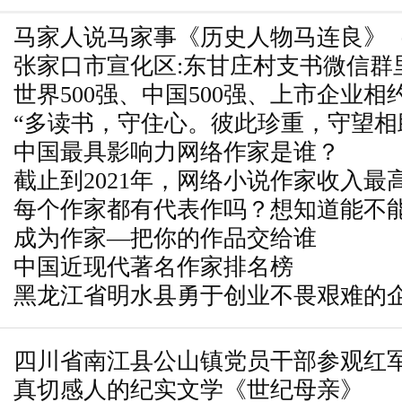
马家人说马家事《历史人物马连良》
张家口市宣化区:东甘庄村支书微信群
世界500强、中国500强、上市企业相约
“多读书，守住心。彼此珍重，守望相
农业博览会正式开幕
中国最具影响力网络作家是谁？
视频为读者加油
截止到2021年，网络小说作家收入最
每个作家都有代表作吗？想知道能不
成为作家—把你的作品交给谁
要知道代表作
中国近现代著名作家排名榜
黑龙江省明水县勇于创业不畏艰难的
四川省南江县公山镇党员干部参观红
真切感人的纪实文学《世纪母亲》
红色基因