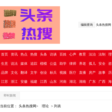
编辑查询
头条热搜网
首页
资讯
热点
热搜
头条
访谈
百姓
心声
教育
法治
法制
理
生意
说法
媒体
追踪
楷模
公益
助学
律师
养老
孤儿
安全
咨
品牌
文化
翻译
文学
创业
标兵
视频
医疗
直播
房产
故事
历
江苏
浙江
安徽
福建
江西
山东
河南
湖北
湖南
广东
广西
海
即时新闻
当前位置：
头条热搜网>
理论
> 列表