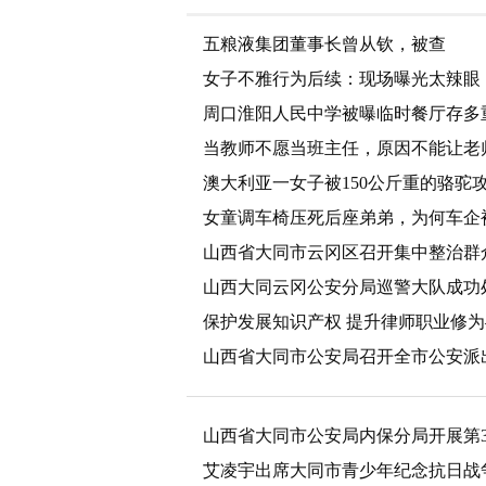
五粮液集团董事长曾从钦，被查
女子不雅行为后续：现场曝光太辣眼
周口淮阳人民中学被曝临时餐厅存多
当教师不愿当班主任，原因不能让老师
澳大利亚一女子被150公斤重的骆驼
女童调车椅压死后座弟弟，为何车企
山西省大同市云冈区召开集中整治群
山西大同云冈公安分局巡警大队成功
保护发展知识产权 提升律师职业修
举办
山西省大同市公安局召开全市公安派出
部署会
山西省大同市公安局内保分局开展第
艾凌宇出席大同市青少年纪念抗日战