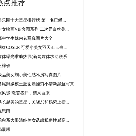
热点推荐
娱乐圈十大童星排行榜 第一名已经...
少女映画VIP套图系列 二次元白丝美...
高中学生妹内衣写真图片大全
网红COSER 可爱小美女羽天shine白...
媒体曝光求助热线(新闻媒体求助联系...
王梓硕
极品美女刘小美性感私房写真图片
马尾辫嫩模土肥圆矮挫穷小清新黑丝写真
张风璟:璟若盛开，清风自来
越长越美的童星，关晓彤和杨紫上榜...
陈思雨
治愈系大眼清纯美女诱惑私房性感高...
杨晨曦