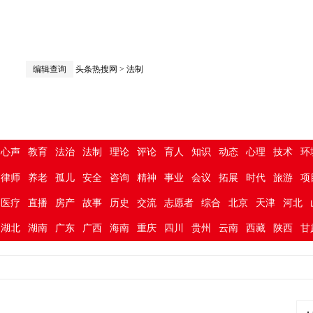
编辑查询
头条热搜网
>
法制
心声
教育
法治
法制
理论
评论
育人
知识
动态
心理
技术
环
律师
养老
孤儿
安全
咨询
精神
事业
会议
拓展
时代
旅游
项
医疗
直播
房产
故事
历史
交流
志愿者
综合
北京
天津
河北
湖北
湖南
广东
广西
海南
重庆
四川
贵州
云南
西藏
陕西
甘