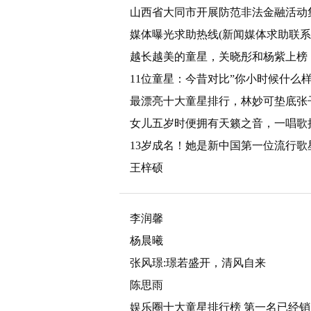
山西省大同市开展防范非法金融活动
媒体曝光求助热线(新闻媒体求助联系
越长越美的童星，关晓彤和杨紫上榜
11位童星：今昔对比”你小时候什么
最漂亮十大童星排行，林妙可垫底张
女儿五岁时便拥有天籁之音，一唱歌
13岁成名！她是新中国第一位流行歌
王梓硕
李润馨
杨晨曦
张风璟:璟若盛开，清风自来
陈思雨
娱乐圈十大童星排行榜 第一名已经