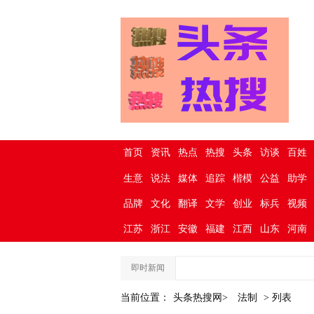
首页
资讯
热点
热搜
头条
访谈
百姓
生意
说法
媒体
追踪
楷模
公益
助学
品牌
文化
翻译
文学
创业
标兵
视频
江苏
浙江
安徽
福建
江西
山东
河南
即时新闻
当前位置：
头条热搜网>
法制
> 列表