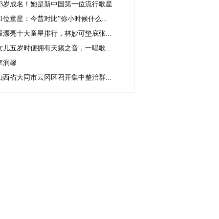
13岁成名！她是新中国第一位流行歌星
11位童星：今昔对比”你小时候什么...
最漂亮十大童星排行，林妙可垫底张...
女儿五岁时便拥有天籁之音，一唱歌...
李润馨
山西省大同市云冈区召开集中整治群...