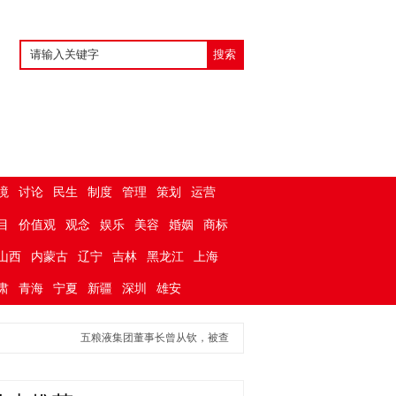
境
讨论
民生
制度
管理
策划
运营
目
价值观
观念
娱乐
美容
婚姻
商标
山西
内蒙古
辽宁
吉林
黑龙江
上海
肃
青海
宁夏
新疆
深圳
雄安
五粮液集团董事长曾从钦，被查
女子不雅行为后续：现场曝光太辣