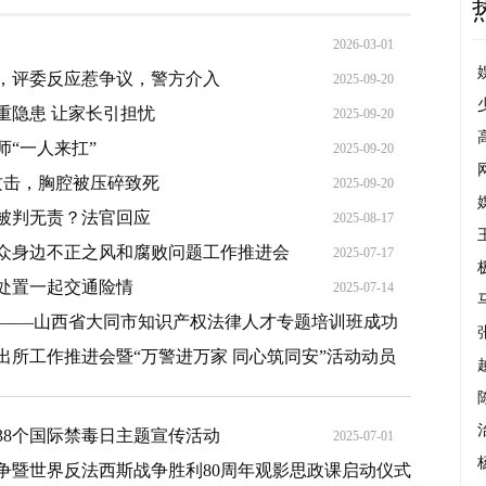
2026-03-01
，评委反应惹争议，警方介入
2025-09-20
重隐患 让家长引担忧
2025-09-20
“一人来扛”
2025-09-20
攻击，胸腔被压碎致死
2025-09-20
被判无责？法官回应
2025-08-17
众身边不正之风和腐败问题工作推进会
2025-07-17
处置一起交通险情
2025-07-14
为——山西省大同市知识产权法律人才专题培训班成功
所工作推进会暨“万警进万家 同心筑同安”活动动员
2025-07-14
2025-07-09
38个国际禁毒日主题宣传活动
2025-07-01
争暨世界反法西斯战争胜利80周年观影思政课启动仪式