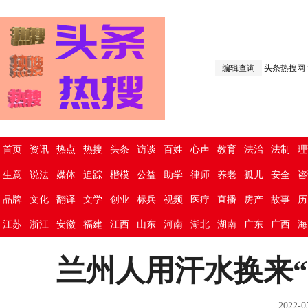
编辑查询
头条热搜网
首页
资讯
热点
热搜
头条
访谈
百姓
心声
教育
法治
法制
理
生意
说法
媒体
追踪
楷模
公益
助学
律师
养老
孤儿
安全
咨
品牌
文化
翻译
文学
创业
标兵
视频
医疗
直播
房产
故事
历
江苏
浙江
安徽
福建
江西
山东
河南
湖北
湖南
广东
广西
海
兰州人用汗水换来“
2022-