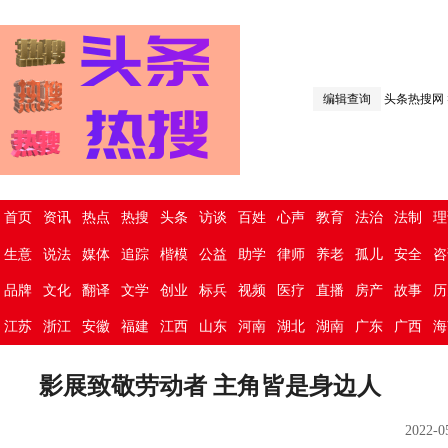
编辑查询
头条热搜网
首页
资讯
热点
热搜
头条
访谈
百姓
心声
教育
法治
法制
理
生意
说法
媒体
追踪
楷模
公益
助学
律师
养老
孤儿
安全
咨
品牌
文化
翻译
文学
创业
标兵
视频
医疗
直播
房产
故事
历
江苏
浙江
安徽
福建
江西
山东
河南
湖北
湖南
广东
广西
海
影展致敬劳动者 主角皆是身边人
2022-