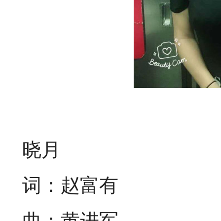
晓月
词：赵富有
曲：黄进军