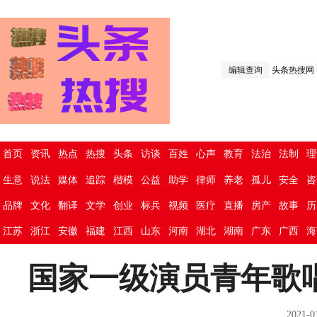
编辑查询
头条热搜网
首页
资讯
热点
热搜
头条
访谈
百姓
心声
教育
法治
法制
理
生意
说法
媒体
追踪
楷模
公益
助学
律师
养老
孤儿
安全
咨
品牌
文化
翻译
文学
创业
标兵
视频
医疗
直播
房产
故事
历
江苏
浙江
安徽
福建
江西
山东
河南
湖北
湖南
广东
广西
海
国家一级演员青年歌
2021-