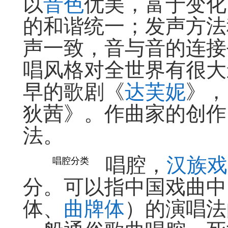
以
音色
优美，富于变化
的和谐统一；发声方法
声一致，音与音的连接
唱风格对全世界有很大
早的歌剧《
达芙妮
》，
狄茜》。作曲家的创作
法。
唱腔，
汉族戏
唱腔分类
分。可以指中国戏曲中
体、
曲牌体
）的演唱法