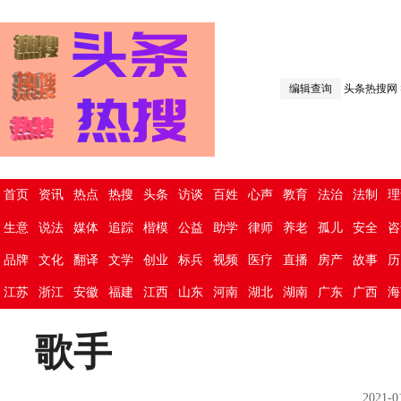
编辑查询
头条热搜网
首页
资讯
热点
热搜
头条
访谈
百姓
心声
教育
法治
法制
理
生意
说法
媒体
追踪
楷模
公益
助学
律师
养老
孤儿
安全
咨
品牌
文化
翻译
文学
创业
标兵
视频
医疗
直播
房产
故事
历
江苏
浙江
安徽
福建
江西
山东
河南
湖北
湖南
广东
广西
海
歌手
2021-