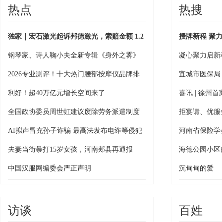
热点
热搜
独家｜宏石激光起诉邦德激光，索赔金额 1.2
授牌新程 聚
亿元
钢琴家、诗人鞠小夫全新专辑《身外之雾》
凝心聚力启新
正式发行
2026专业测评！十大热门腰部按摩仪品牌排
宜城市医保局：
行榜，实测哪款最管用？
保惠民新篇章
利好！超40万亿元增长空间来了
喜讯 | 徐州
国中医经典联
全国政协委员周世虹建议废除劳务派遣制度
拒宴请、优服
亮武汉营商环
AI拟声冒充孙子诈骗 最高法发布电诈等侵犯
河南省保险学
财产犯罪典型案例
商服务行业“妙
夫妻当街暴打15岁女孩，河南郏县再通报
海德公园小区
官，娃们拿奖
中国汉服网编委会严正声明
沉甸甸的爱
访谈
百姓