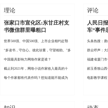
理论
评论
张家口市宣化区:东甘庄村支
人民日报
书微信群里曝粗口
车”事件
世界500强、中国500强、上市企业相约赴鄂
头条热搜：唐
—2021湖北农业博览会正式开幕
恃无恐和车祸
“多读书，守住心。彼此珍重，守望相助。”多
群众呼声：大
位作家录视频为读者加油
人管 质疑官
中国最具影响力网络作家是谁？
福建省厦门市
数千万楼房被
截止到2021年，网络小说作家收入最高的十
郝玉香致山西
位是？
检察长的实名
每个作家都有代表作吗？想知道能不能成为
电影教学课程
作家，一定要知道代表作
你的故事十六