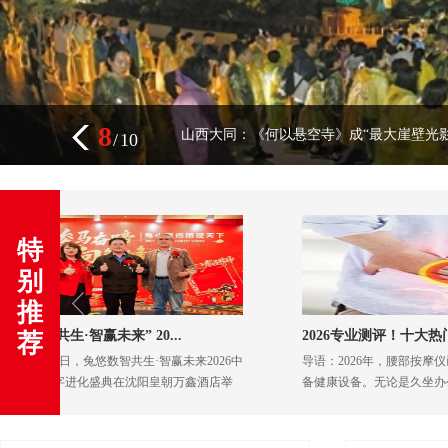
8
山西大同：《何以悬空寺》成“最大崖壁光影
/
10
特
别
推
2026专业测评！十大热门腰部按摩...
“多金
荐
026中
导语：2026年，腰部按摩仪已成为许多家庭的常
警察敲
酒店举
备健康设备。无论是久坐办公的腰肌劳损、中老
&lsqu
精神、十
年人的腰椎退行性改变，还是产后妈妈的腰酸背
自己受
［阅读］
士声音