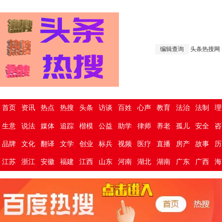
编辑查询
头条热搜网
首页
资讯
热点
热搜
头条
访谈
百姓
心声
教育
法治
法制
理
生意
说法
媒体
追踪
楷模
公益
助学
律师
养老
孤儿
安全
咨
品牌
文化
翻译
文学
创业
标兵
视频
医疗
直播
房产
故事
历
江苏
浙江
安徽
福建
江西
山东
河南
湖北
湖南
广东
广西
海