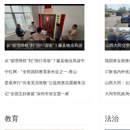
从“据理维权”到“强行清场”？藤县物业风波
山西大同交管
中的身份边界之问
从“据理维权”到“强行清场”？藤县物业风波中
我国将全面推
的身份边界之问
中红网：“全民国防教育新长征之一-香山
37家省内外
站”暨“红色江山万里图-香山卷”创作展览在京
娄底举行“向老党员致敬”公益慈善志愿服务活
山西大同：云
举行
动
保供 守护市民
记“全国五好家庭”深州市张宝霞一家
大同市民政局
春、送温暖、
教育
法治