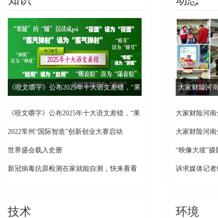
知识
动态
《咬文嚼字》公布2025年十大语文差错，“果
大家财险河南
脯”你会读吗？
开
《咬文嚼字》公布2025年十大语文差错，“果
大家财险河南
脯”你会读吗？
展“为民办实事
2022常州“国际智造”创新创业大赛启动
大家财险河南
世界盛会载入史册
“映像大坡”
新冠病毒抗原检测在家就能自测，快来看看
诉求媒体记者
怎么用！
直通车
技术
环境