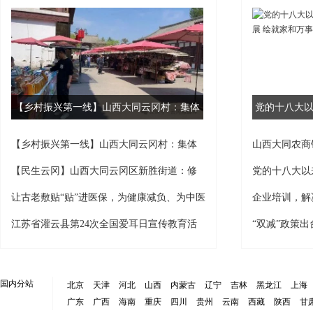
【乡村振兴第一线】山西大同云冈村：集体
党的十八大
经济蓬勃发展
量发展 
【乡村振兴第一线】山西大同云冈村：集体
山西大同农商
经济蓬勃发展
产业发展
【民生云冈】山西大同云冈区新胜街道：修
党的十八大以
剪树木除隐患;贴心服务解民忧
量发展 绘就
让古老敷贴“贴”进医保，为健康减负、为中医
企业培训，解
续脉！
工资翻倍并乐
江苏省灌云县第24次全国爱耳日宣传教育活
“双减”政策
动精彩纷呈
国内分站
北京
天津
河北
山西
内蒙古
辽宁
吉林
黑龙江
上海
广东
广西
海南
重庆
四川
贵州
云南
西藏
陕西
甘