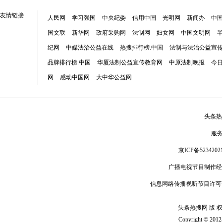
友情链接
人民网
学习强国
中央纪委
信用中国
光明网
新闻办
中
国文联
新华网
政府采购网
法制网
妇女网
中国文明网
纪网
中媒法治公益在线
热搜排行榜.中国
法制与法治公益宣
品牌排行榜.中国
华厦法制公益宣传教育网
中原法制晚报
今
网
感动中国网
大中华公益网
头条热
服
京ICP备5234202
广播电视节目制作经
信息网络传播视听节目许可
头条热搜网 版 权 
Copyright © 201