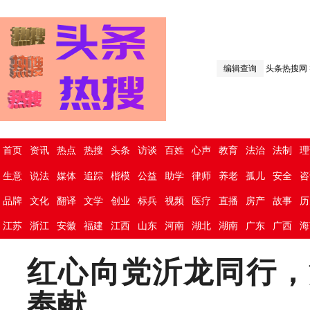
编辑查询
头条热搜网
首页
资讯
热点
热搜
头条
访谈
百姓
心声
教育
法治
法制
理
生意
说法
媒体
追踪
楷模
公益
助学
律师
养老
孤儿
安全
咨
品牌
文化
翻译
文学
创业
标兵
视频
医疗
直播
房产
故事
历
江苏
浙江
安徽
福建
江西
山东
河南
湖北
湖南
广东
广西
海
红心向党沂龙同行，
奉献