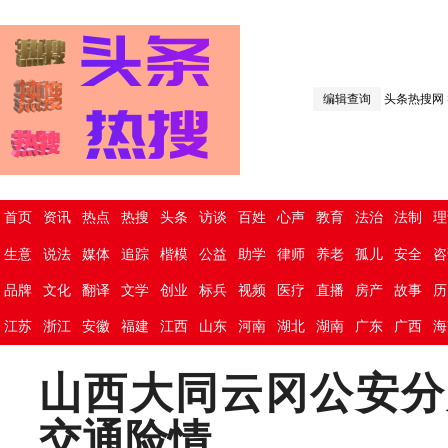
编辑查询
头条热搜网
首页
资讯
热点
热搜
头条
访谈
百姓
心声
教育
法治
法制
理
生意
说法
媒体
追踪
楷模
公益
助学
律师
养老
孤儿
安全
咨
品牌
文化
翻译
文学
创业
标兵
视频
医疗
直播
房产
故事
历
江苏
浙江
安徽
福建
江西
山东
河南
湖北
湖南
广东
广西
海
山西大同云冈公安分
交通险情